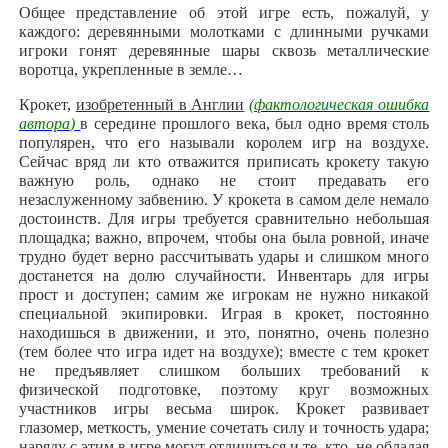
Общее представление об этой игре есть, пожалуй, у
каждого: деревянными молотками с длинными ручками
игроки гонят деревянные шары сквозь металлические
воротца, укрепленные в земле…
Крокет,
изобретенный в Англии
(
фактологическая ошибка
автора
)
в середине прошлого века, был одно время столь
популярен, что его называли королем игр на воздухе.
Сейчас вряд ли кто отважится приписать крокету такую
важную роль, однако не стоит предавать его
незаслуженному забвению. У крокета в самом деле немало
достоинств. Для игры требуется сравнительно небольшая
площадка; важно, впрочем, чтобы она была ровной, иначе
трудно будет верно рассчитывать удары и слишком много
достанется на долю случайности. Инвентарь для игры
прост и доступен; самим же игрокам не нужно никакой
специальной экипировки. Играя в крокет, постоянно
находишься в движении, и это, понятно, очень полезно
(тем более что игра идет на воздухе); вместе с тем крокет
не предъявляет слишком больших требований к
физической подготовке, поэтому круг возможных
участников игры весьма широк. Крокет развивает
глазомер, меткость, умение сочетать силу и точность удара;
наряду с этим в игре могут отличиться и те, кто, не обладая