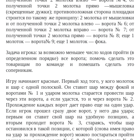
полученной точки 2 молотка прямо —мышеловка
(скрещенные дужки); противоположная сторона площадки
строится по такому же принципу: 2 молотка от мышеловки
и от полученной точки 2 молотка влево — ворота № 6; от
полученной точки 2 молотка вправо — ворота № 7; от
полученной точки 2 молотка прямо — ворота № 8; еще 1
молоток — ворота№ 9; еще 1 молоток — фока.
Задача игрока: за возможно меньшее число ходов пройти (в
определенном порядке) все ворота; помочь сделать это
товарищам по команде и помешать сделать это
соперникам.
Игру начинают красные. Первый ход того, у кого молоток
и шар с одной полоской. Он ставит шар между фокой и
воротами № 1 и ударом молотка старается провести шар
через эти ворота, а если удастся, то и через ворота № 2.
Прохождение каждых ворот дает право еще на один удар.
Если игрок прошел сразу двое ворот, у него два удара;
первым он ставит свой шар на удобную позицию, а
вторым проходит ворота № 3, стараясь, чтобы шар
остановился в такой позиции, с которой (снова имея право
на удар за прохождение ворот) можно постараться пройти