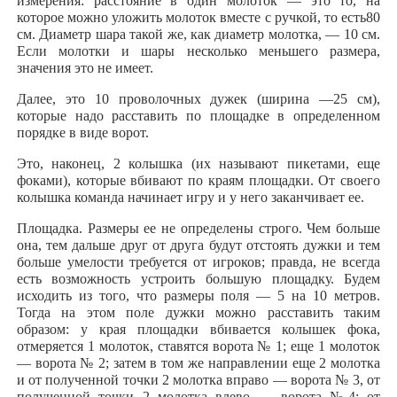
измерения: расстояние в один молоток — это то, на
которое можно уложить молоток вместе с ручкой, то есть80
см. Диаметр шара такой же, как диаметр молотка, — 10 см.
Если молотки и шары несколько меньшего размера,
значения это не имеет.
Далее, это 10 проволочных дужек (ширина —25 см),
которые надо расставить по площадке в определенном
порядке в виде ворот.
Это, наконец, 2 колышка (их называют пикетами, еще
фоками), которые вбивают по краям площадки. От своего
колышка команда начинает игру и у него заканчивает ее.
Площадка. Размеры ее не определены строго. Чем больше
она, тем дальше друг от друга будут отстоять дужки и тем
больше умелости требуется от игроков; правда, не всегда
есть возможность устроить большую площадку. Будем
исходить из того, что размеры поля — 5 на 10 метров.
Тогда на этом поле дужки можно расставить таким
образом: у края площадки вбивается колышек фока,
отмеряется 1 молоток, ставятся ворота № 1; еще 1 молоток
— ворота № 2; затем в том же направлении еще 2 молотка
и от полученной точки 2 молотка вправо — ворота № 3, от
полученной точки 2 молотка влево — ворота №4; от