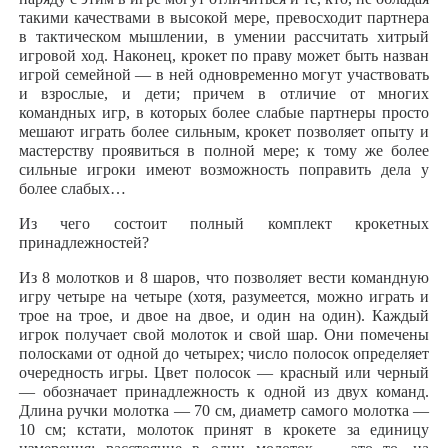
такими качествами в высокой мере, превосходит партнера
в тактическом мышлении, в умении рассчитать хитрый
игровой ход. Наконец, крокет по праву может быть назван
игрой семейной — в ней одновременно могут участвовать
и взрослые, и дети; причем в отличие от многих
командных игр, в которых более слабые партнеры просто
мешают играть более сильным, крокет позволяет опыту и
мастерству проявиться в полной мере; к тому же более
сильные игроки имеют возможность поправить дела у
более слабых…
Из чего состоит полный комплект крокетных
принадлежностей?
Из 8 молотков и 8 шаров, что позволяет вести командную
игру четыре на четыре (хотя, разумеется, можно играть и
трое на трое, и двое на двое, и один на один). Каждый
игрок получает свой молоток и свой шар. Они помечены
полосками от одной до четырех; число полосок определяет
очередность игры. Цвет полосок — красный или черный
— обозначает принадлежность к одной из двух команд.
Длина ручки молотка — 70 см, диаметр самого молотка —
10 см; кстати, молоток принят в крокете за единицу