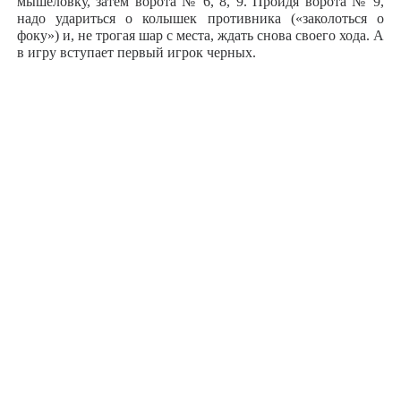
мышеловку, затем ворота № 6, 8, 9. Пройдя ворота № 9,
надо удариться о колышек противника («заколоться о
фоку») и, не трогая шар с места, ждать снова своего хода. А
в игру вступает первый игрок черных.