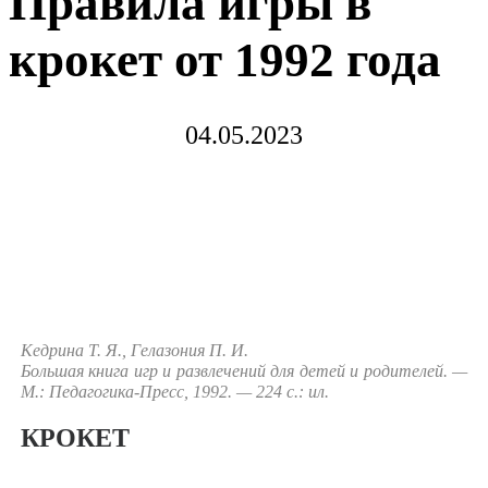
Правила игры в
крокет от 1992 года
04.05.2023
Кедрина Т. Я., Гелазония П. И.
Большая книга игр и развлечений для детей и роди­телей. —
М.: Педагогика-Пресс, 1992. — 224 с.: ил.
КРОКЕТ