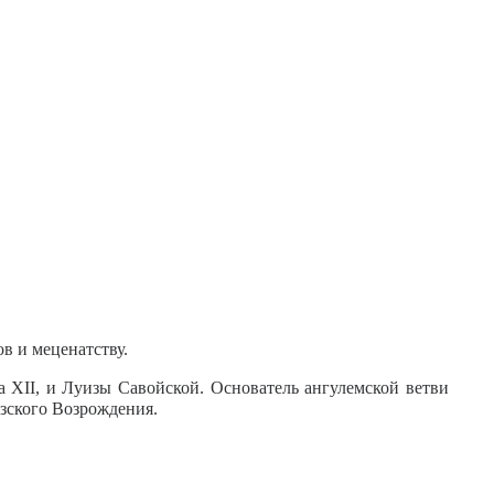
в и меценатству.
а XII, и Луизы Савойской. Основатель ангулемской ветви
зского Возрождения.