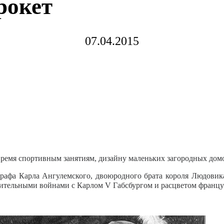
рокет
07.04.2015
 время спортивным занятиям, дизайну маленьких загородных домо
графа Карла Ангулемского, двоюродного брата короля Людовик
жительными войнами с Карлом V Габсбургом и расцветом францу