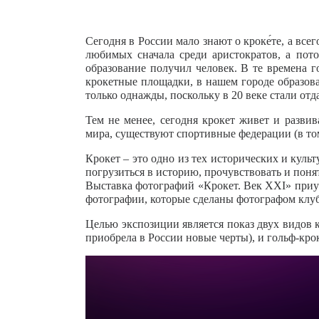
Сегодня в России мало знают о кроке́те, а всег
любимых сначала среди аристократов, а пот
образование получил человек. В те времена г
крокетные площадки, в нашем городе образова
только однажды, поскольку в 20 веке стали от
Тем не менее, сегодня крокет живет и разви
мира, существуют спортивные федерации (в том
Крокет – это одно из тех исторических и кул
погрузиться в историю, прочувствовать и понят
Выставка фотографий «Крокет. Век XXI» при
фотографии, которые сделаны фотографом кл
Целью экспозиции является показ двух видов кр
приобрела в России новые черты), и гольф-крок