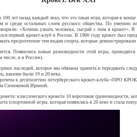
о 100 лет назад каждый знал, что это такая игра, которая в кон
ом и среди остальных слоев русского общества. По умению иг
оворили: «Хочешь узнать человека, сыграй с ним в крокет». 
лся первый крокет-клуб в России. В 1900 году крокет был пред
давать предпочтение тем видам спорта, которые демонстрировали
вается. Появились новые разновидности этой игры, проводятс
 числе, и в России).
ьтурных наследий, которое мы обязаны хранить и передавать сле
ь, какими были 19 и 20 века.
урочена к десятилетию петербургского крокет-клуба «ПРО КР
уба Синюковой Ириной.
окета: классического крокета 10 воротиков (разновидности, кот
ета (спортивной игры, которая появилась в 20 веке и стала поп