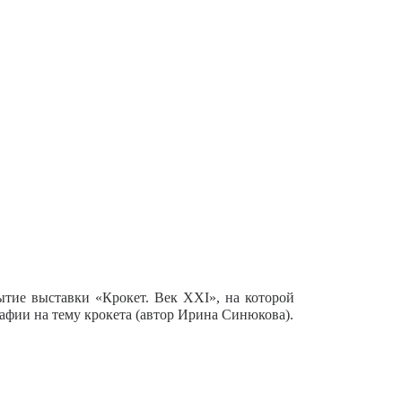
рытие выставки «Крокет. Век XXI», на которой
афии на тему крокета (автор Ирина Синюкова).