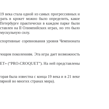
це 19 века стала одной из самых прогрессивных и
рать в крокет можно было определить, какое
В Петербурге практически в каждом парке были
ставлен на II Олимпийских играх, но это было
 мускульную силу.
я спортивные соревнования уровня Чемпионата
дующим поколениям. Эта игра дает возможность
ОКЕТ» (“PRO-CROQUET”). На ней представлены
орая была известна с конца 19 века и в 21 веке
улярной во многих странах мира).