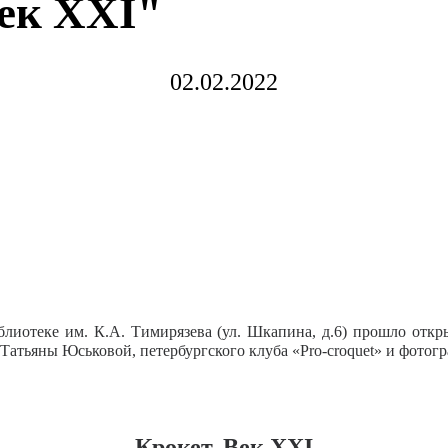
ек XXI"
02.02.2022
блиотеке им. К.А. Тимирязева (ул. Шкапина, д.6) прошло отк
атьяны Юськовой, петербургского клуба «Pro-croquet» и фотогр
Крокет. Век XXI