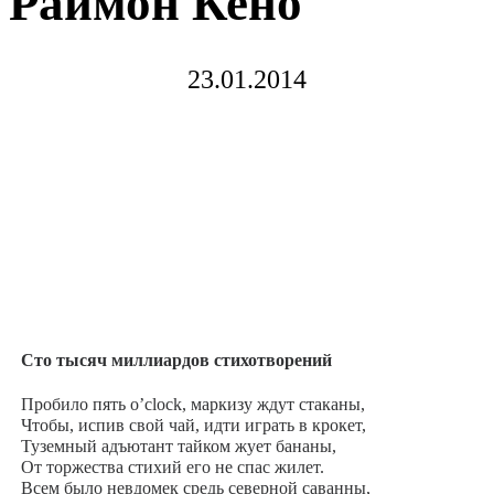
Раймон Кено
23.01.2014
Сто тысяч миллиардов стихотворений
Пробило пять o’clock, маркизу ждут стаканы,
Чтобы, испив свой чай, идти играть в крокет,
Туземный адъютант тайком жует бананы,
От торжества стихий его не спас жилет.
Всем было невдомек средь северной саванны,