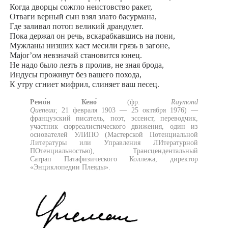
Когда дворцы сожгло неистовство ракет,
Отваги верный сын взял злато басурмана,
Где заливал потоп великий драндулет.
Пока держал он речь, вскарабкавшись на пони,
Мужланы низших каст месили грязь в загоне,
Major’ом невзначай становится юнец.
Не надо было лезть в пролив, не зная брода,
Индусы проживут без вашего похода,
К утру сгниет мифрил, слиняет ваш песец.
Ремо́н Кено́
(фр.
Raymond
Queneau
; 21 февраля 1903 — 25 октября 1976) —
французский писатель, поэт, эссеист, переводчик,
участник сюрреалистического движения, один из
основателей УЛИПО (Мастерской Потенциальной
Литературы или Управления ЛИтературной
ПОтенциальностью), Трансцендентальный
Сатрап Патафизического Коллежа, директор
«Энциклопедии Плеяды».