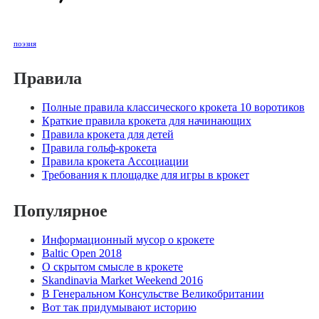
поэзия
Правила
Полные правила классического крокета 10 воротиков
Краткие правила крокета для начинающих
Правила крокета для детей
Правила гольф-крокета
Правила крокета Ассоциации
Требования к площадке для игры в крокет
Популярное
Информационный мусор о крокете
Baltic Open 2018
О скрытом смысле в крокете
Skandinavia Market Weekend 2016
В Генеральном Консульстве Великобритании
Вот так придумывают историю