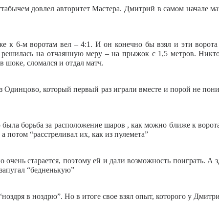
табычем довлел авторитет Мастера. Дмитрий в самом начале мат
е к 6-м воротам вел – 4:1. И он конечно бы взял и эти ворота 
решилась на отчаянную меру – на прыжок с 1,5 метров. Никто
 шоке, сломался и отдал матч.
из Одинцово, который первый раз играли вместе и порой не пони
о была борьба за расположение шаров , как можно ближе к воро
 а потом “расстреливал их, как из пулемета”
 очень старается, поэтому ей и дали возможность поиграть. А зд
 запугал “бедненькую”
оздря в ноздрю”. Но в итоге свое взял опыт, которого у Дмитри