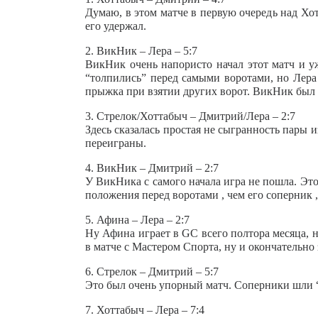
Думаю, в этом матче в первую очередь над Хот
его удержал.
2. ВикНик – Лера – 5:7
ВикНик очень напористо начал этот матч и уж
“толпились” перед самыми воротами, но Лера 
прыжка при взятии других ворот. ВикНик был в
3. Стрелок/Хоттабыч – Дмитрий/Лера – 2:7
Здесь сказалась простая не сыгранность пары 
переиграны.
4. ВикНик – Дмитрий – 2:7
У ВикНика с самого начала игра не пошла. Эт
положения перед воротами , чем его соперник ,
5. Афина – Лера – 2:7
Ну Афина играет в GC всего полтора месяца, но
в матче с Мастером Спорта, ну и окончательно
6. Стрелок – Дмитрий – 5:7
Это был очень упорный матч. Соперники шли “н
7. Хоттабыч – Лера – 7:4