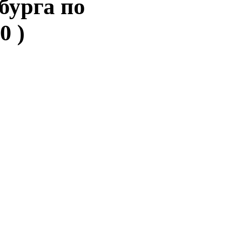
бурга по
0 )