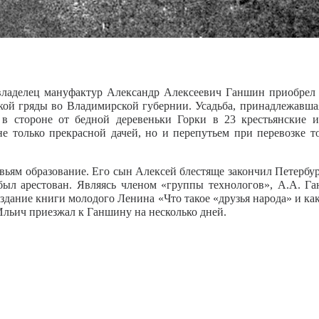
владелец мануфактур Александр Алексеевич Ганшин приобрел 
ой гряды во Владимирской губернии. Усадьба, принадлежавшая
 в стороне от бедной деревеньки Горки в 23 крестьянские 
е только прекрасной дачей, но и перепутьем при перевозке 
вьям образование. Его сын Алексей блестяще закончил Петербур
был арестован. Являясь членом «группы технологов», А.А. Г
 издание книги молодого Ленина «Что такое «друзья народа» и к
 Ильич приезжал к Ганшину на несколько дней.