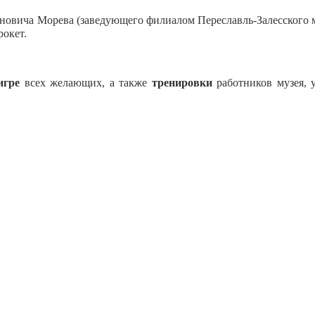
иновича Морева (заведующего филиалом Переславль-Залесского 
рокет.
игре
всех желающих, а также
тренировки
работников музея, 