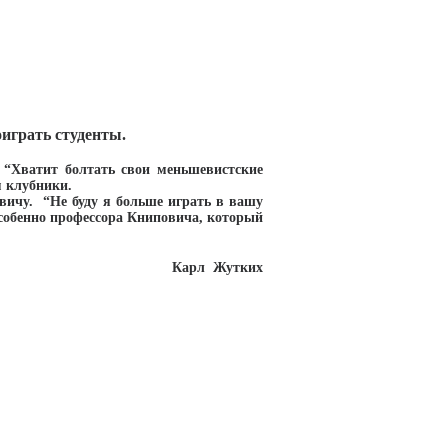
оиграть студенты.
. “Хватит болтать свои меньшевистские
м клубники.
вичу. “Не буду я больше играть в вашу
особенно профессора Книповича, который
Карл Жутких