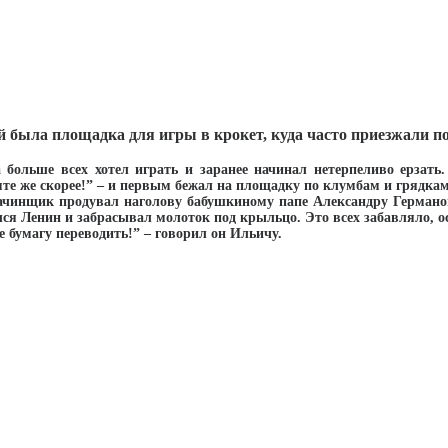
бой была площадка для игры в крокет, куда часто приезжали п
 больше всех хотел играть и заранее начинал нетерпеливо ерзать
емте же скорее!” – и первым бежал на площадку по клумбам и грядка
 зачинщик продувал наголову бабушкиному папе Александру Германо
ся Ленин и забрасывал молоток под крыльцо. Это всех забавляло, 
е бумагу переводить!” – говорил он Ильичу.